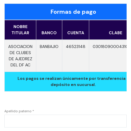
Formas de pago
NOBRE
TITULAR
BANCO
CUENTA
CLABE
ASOCIACION
BANBAJIO
46523148
030180900043100
DE CLUBES
DE AJEDREZ
DEL DF AC
Los pagos se realizan únicamente por transferencia o
depósito en sucursal.
Apellido paterno *