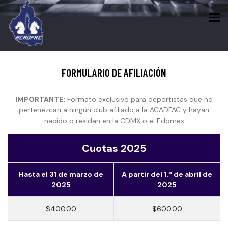
To
FORMULARIO DE AFILIACIÓN
IMPORTANTE:
Formato exclusivo para deportistas que no
pertenezcan a ningún club afiliado a la ACADFAC y hayan
nacido o residan en la CDMX o el Edomex
Cuotas 2025
Hasta el 31 de marzo de
A partir del 1.º de abril de
2025
2025
$400.00
$600.00